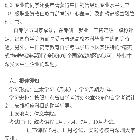
理》专业的同学还要申请获得中国销售经理专业水平证书
（中级职业资格由教育部考试中心盖章）及剑桥高级金融管
理证书。
自考学历国家承认，在考研、就业、工资定级、职称评
定、出国留学等方面享受与普通高校本科毕业生的同等待
遇。另外，中国高等教育自学考试学历也因其独特的“精英
式”培养标准得到了全球
40
多个国家或地区的认可，毕业生
深受大中型企业的欢迎。
六、报读须知
学习形式：业余学习（周末），学习周期为
2
年。
学习安排：按照广东省自学考试办公室公布的自学考试计
划，安排相应科目的助学辅导。
上课地点：信息学院。
考试时间：统考课程
-1
月、
4
月、
7
月、
10
月考试。
证书课程
-5
月、
11
月考试，实践考核由深圳大学
安排。