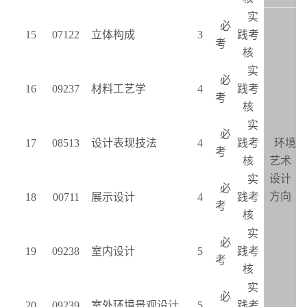
实
必
15
07122
立体构成
3
践考
考
核
实
必
16
09237
材料工艺学
4
践考
考
核
实
必
17
08513
设计表现技法
4
践考
环境
考
核
艺术
设计
实
必
方向
18
00711
展示设计
4
践考
考
核
实
必
19
09238
室内设计
5
践考
考
核
实
必
20
09239
室外环境景观设计
5
践考