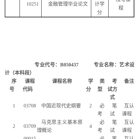
10251
金融管理毕业论文
计学
程
分
专业代号：
B050437
专业名称：艺术设
计（本科段）
序
课程
课程名称
学
类
考
备注
号
代码
分
型
试方
式
1
03708
中国近现代史纲要
2
必
笔
互认
考
试
课程
马克思主义基本原
必
笔
互认
2
03709
4
理概论
考
试
课程
00015
必
笔
互认