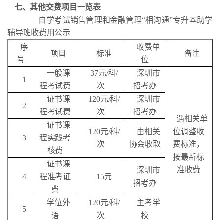
七、其他交费项目一览表
自学考试销售管理和金融管理“相沟通”专升本助学
辅导班收费用公示
序
收费单
项目
标准
备注
号
位
一般课
37
元
/
科
/
深圳市
1
程考试费
次
招考办
证书课
120
元
/
科
/
深圳市
2
程考试费
次
招考办
遇相关单
证书课
120
元
/
科
/
由相关
位调整收
3
程实践考
次
协会收取
费标准，
核费
按最新标
证书课
准收费
深圳市
4
程准考证
15
元
招考办
费
学位外
120
元
/
科
/
主考学
5
语
次
校