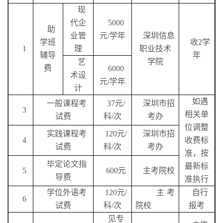
现
代企
5000
助
业管
元
/
学年
深圳信息
学班
收
2
学
1
理
职业技术
辅导
年
学院
艺
费
6000
术设
元
/
学年
计
如遇
一般课程考
37
元
/
深圳市招
3
相关单
试费
科
/
次
考办
位调整
实践课程考
120
元
/
深圳市招
4
收费标
试费
科
/
次
考办
准，按
毕定论文指
最新标
5
600
元
主考院校
导费
准执行
学位外语考
120
元
/
主考
自行
6
试费
科
/
次
院校
报考
见专