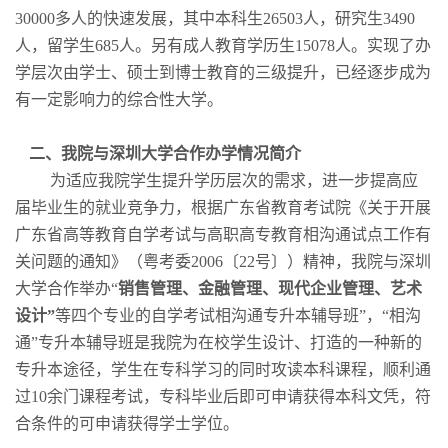
30000
多人的快速发展，其中本科生
26503
人，研究生
3490
人，留学生
685
人。另有成人教育学历生
15078
人。实现了办
学层次由学士、硕士到博士教育的三级提升，已经逐步成为
有一定影响力的综合性大学。
二、我院与深圳大学合作办学情况简介
为适应我院学生提升学历层次的需求，进一步提高应
届毕业生的就业竞争力，根据广东省教育考试院《关于开展
广东省高等教育自学考试与高职高专教育相沟通试点工作有
关问题的通知》（粤考委
2006
〔
22
号〕）精神，我院与深圳
大学合作举办“
销售管理、金融管理、现代企业管理、艺术
设计”
等四个专业的自学考试相沟通专升本辅导班”，“相沟
通”专升本辅导班是我院为在校学生设计、打造的一种新的
专升本途径，学生在专科学习的同时攻读本科课程，顺利通
过
10
余门课程考试，专科毕业后即可申请获得本科文凭，符
合条件的可申请获得学士学位。