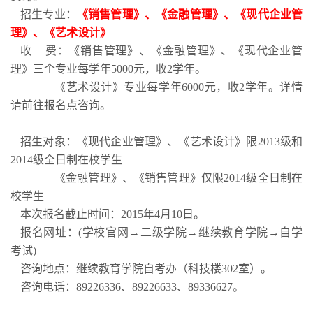
招生专业：
《销售管理》、《金融管理》、《现代企业管
理》、《艺术设计》
收
费：《销售管理》、《金融管理》、《现代企业管
理》三个专业每学年
5000
元，收
2
学年。
《艺术设计》专业每学年
6000
元，收
2
学年。详情
请前往报名点咨询。
招生对象：《现代企业管理》、《艺术设计》限
2013
级和
2014
级全日制在校学生
《金融管理》、《销售管理》仅限
2014
级全日制在
校学生
本次报名截止时间：
2015
年
4
月
10
日
。
报名网址：
(
学校官网→二级学院→继续教育学院→自学
考试
)
咨询地点：继续教育学院自考办（科技楼
302
室）。
咨询电话：
89226336
、
89226633
、
89336627
。