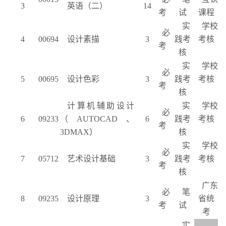
3
英语（二）
14
考
试
课程
实
学校
必
4
00694
设计素描
3
践考
考核
考
核
实
学校
必
5
00695
设计色彩
3
践考
考核
考
核
计算机辅助设计
实
学校
必
6
09233
（
AUTOCAD
、
6
践考
考核
考
3DMAX
）
核
实
学校
必
7
05712
艺术设计基础
3
践考
考核
考
核
广东
必
笔
8
09235
设计原理
3
省统
考
试
考
实