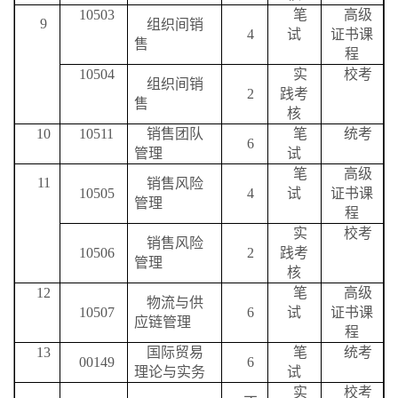
10503
笔
高级
9
组织间销
4
试
证书课
售
程
10504
实
校考
组织间销
2
践考
售
核
10
10511
销售团队
笔
统考
6
管理
试
笔
高级
11
销售风险
10505
4
试
证书课
管理
程
实
校考
销售风险
10506
2
践考
管理
核
12
笔
高级
物流与供
10507
6
试
证书课
应链管理
程
13
国际贸易
笔
统考
00149
6
理论与实务
试
实
校考