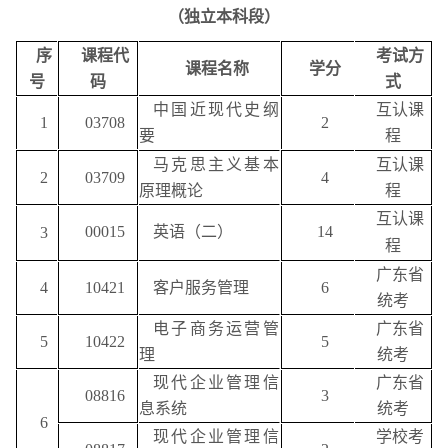
（独立本科段）
序
课程代
考试方
课程名称
学分
号
码
式
中国近现代史纲
互认课
1
03708
2
要
程
马克思主义基本
互认课
2
03709
4
原理概论
程
互认课
00015
英语（二）
14
3
程
广东省
4
10421
客户服务管理
6
统考
电子商务运营管
广东省
5
10422
5
理
统考
现代企业管理信
广东省
08816
3
息系统
统考
6
现代企业管理信
学校考