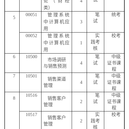
论（财经
4
类）
00051
笔
统考
管理系统
5
试
中计算机应
3
用
00052
实
校考
管理系统
践考
中计算机应
1
核
用
6
10500
笔
中级
市场调研
4
试
证书课
与销售预测
程
7
10501
笔
中级
销售渠道
4
试
证书课
管理
程
10516
笔
中级
8
销售客户
2
试
证书课
管理
程
10517
实
校考
销售客户
2
践考
管理
核