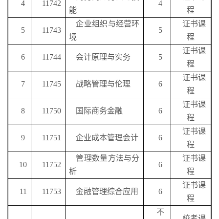
4
11742
4
能
程
企业组织与经营环
证书课
5
11743
5
境
程
证书课
6
11744
会计原理与实务
5
程
证书课
7
11745
战略管理与伦理
6
程
证书课
8
11750
国际商务金融
6
程
证书课
9
11751
企业成本管理会计
6
程
管理数量方法与分
证书课
10
11752
6
析
程
证书课
11
11753
金融管理综合应用
6
程
不
校考课