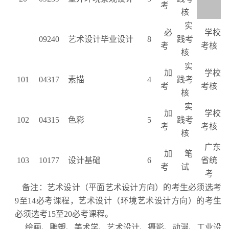
考
核
实
必
学校
09240
艺术设计毕业设计
8
践考
考
考核
核
实
加
学校
101
04317
素描
4
践考
考
考核
核
实
加
学校
102
04315
色彩
5
践考
考
考核
核
广东
加
笔
103
10177
设计基础
6
省统
考
试
考
备注：艺术设计（平面艺术设计方向）的考生必须选考
9
至
14
必考课程，艺术设计（环境艺术设计方向）的考生
必须选考
15
至
20
必考课程。
绘画、雕塑、美术学、艺术设计、摄影、动漫、工业设