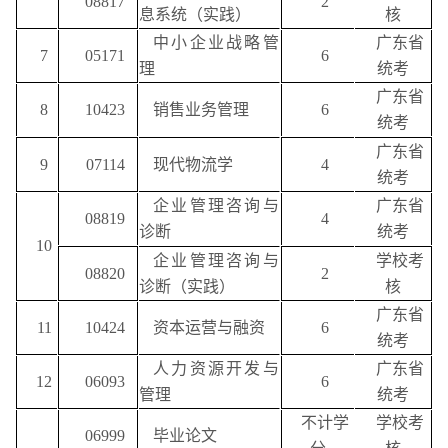
08817
2
息系统（实践）
核
中小企业战略管
广东省
7
05171
6
理
统考
广东省
8
10423
销售业务管理
6
统考
广东省
9
07114
现代物流学
4
统考
企业管理咨询与
广东省
08819
4
诊断
统考
10
企业管理咨询与
学校考
08820
2
诊断（实践）
核
广东省
11
10424
资本运营与融资
6
统考
人力资源开发与
广东省
12
06093
6
管理
统考
不计学
学校考
06999
毕业论文