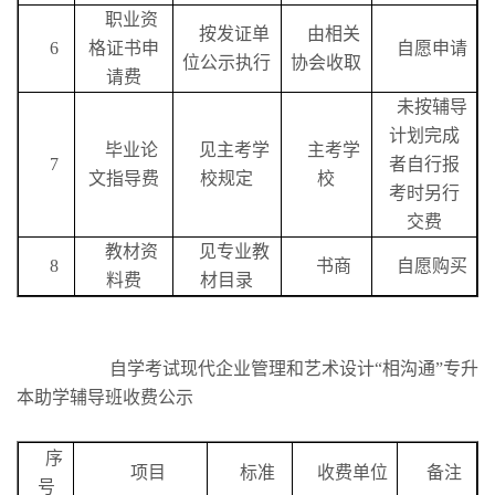
职业资
按发证单
由相关
6
格证书申
自愿申请
位公示执行
协会收取
请费
未按辅导
计划完成
毕业论
见主考学
主考学
7
者自行报
文指导费
校规定
校
考时另行
交费
教材资
见专业教
8
书商
自愿购买
料费
材目录
自学考试现代企业管理和艺术设计“相沟通”专升
本助学辅导班收费公示
序
项目
标准
收费单位
备注
号