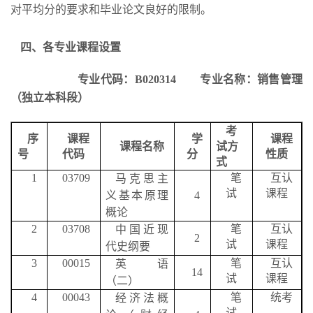
对平均分的要求和毕业论文良好的限制。
四、各专业课程设置
专业代码：
B020314
专业名称：销售管理
（独立本科段）
考
序
课程
学
课程
课程名称
试方
号
代码
分
性质
式
1
03709
笔
互认
马克思主
试
课程
义基本原理
4
概论
2
03708
笔
互认
中国近现
2
试
课程
代史纲要
3
00015
笔
互认
英语
14
试
课程
（二）
4
00043
笔
统考
经济法概
试