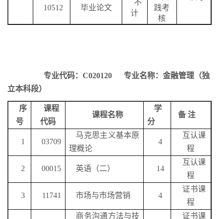
不
10512
毕业论文
践考
计
核
专业代码：
C020120
专业名称：金融管理（独
立本科段）
序
课程
学
课程名称
备
注
号
代码
分
马克思主义基本原
互认课
1
03709
4
理概论
程
互认课
2
00015
英语（二）
14
程
证书课
3
11741
市场与市场营销
4
程
商务沟通方法与技
证书课