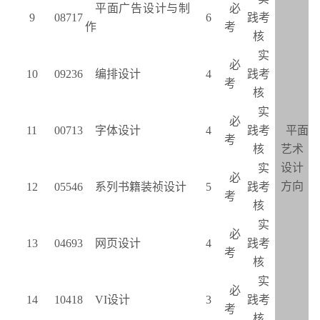
平面广告设计与制
必
9
08717
6
践考
作
考
核
实
必
10
09236
编排设计
4
践考
考
核
实
必
11
00713
字体设计
4
践考
平面
考
核
艺术
设计
实
必
方向
12
05546
系列书籍装祯设计
5
践考
考
核
实
必
13
04693
网页设计
4
践考
考
核
实
必
14
10418
VI
设计
3
践考
考
核